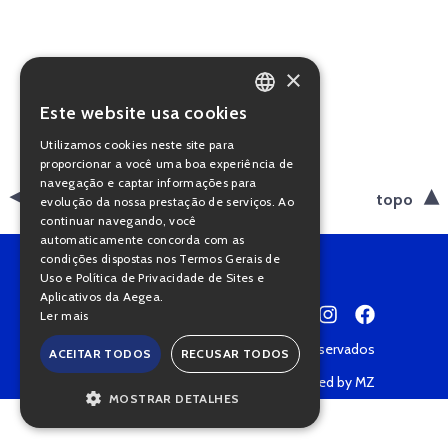
×
Este website usa cookies
PORTUGUESE
Utilizamos cookies neste site para
ENGLISH
proporcionar a você uma boa experiência de
navegação e captar informações para
voltar
topo
evolução da nossa prestação de serviços. Ao
continuar navegando, você
automaticamente concorda com as
condições dispostas nos Termos Gerais de
Uso e Política de Privacidade de Sites e
Aplicativos da Aegea.
Ler mais
Copyright © 2022 • Todos os direitos reservados
ACEITAR TODOS
RECUSAR TODOS
Política de Privacidade
Powered by MZ
MOSTRAR DETALHES