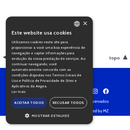
×
Este website usa cookies
PORTUGUESE
Utilizamos cookies neste site para
ENGLISH
proporcionar a você uma boa experiência de
navegação e captar informações para
voltar
topo
evolução da nossa prestação de serviços. Ao
continuar navegando, você
automaticamente concorda com as
condições dispostas nos Termos Gerais de
Uso e Política de Privacidade de Sites e
Aplicativos da Aegea.
Ler mais
Copyright © 2022 • Todos os direitos reservados
ACEITAR TODOS
RECUSAR TODOS
Política de Privacidade
Powered by MZ
MOSTRAR DETALHES