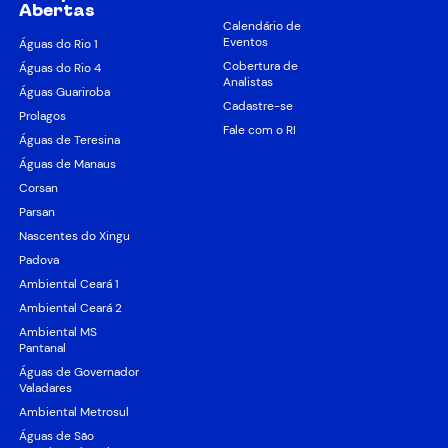
Abertas
Calendário de
Eventos
Águas do Rio 1
Cobertura de
Águas do Rio 4
Analistas
Águas Guariroba
Cadastre-se
Prolagos
Fale com o RI
Águas de Teresina
Águas de Manaus
Corsan
Parsan
Nascentes do Xingu
Padova
Ambiental Ceará 1
Ambiental Ceará 2
Ambiental MS
Pantanal
Águas de Governador
Valadares
Ambiental Metrosul
Águas de São