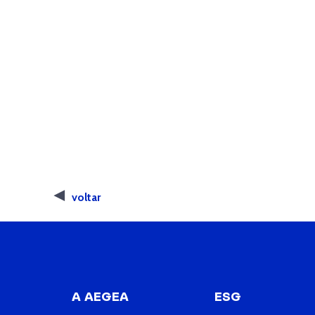
voltar
A AEGEA
ESG