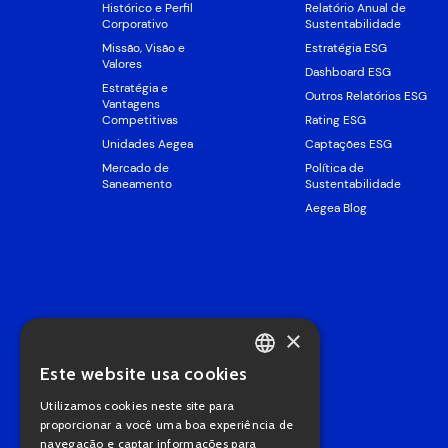
Histórico e Perfil
Relatório Anual de
Corporativo
Sustentabilidade
Missão, Visão e
Estratégia ESG
Valores
Dashboard ESG
Estratégia e
Outros Relatórios ESG
Vantagens
Competitivas
Rating ESG
Unidades Aegea
Captações ESG
Mercado de
Política de
Saneamento
Sustentabilidade
Aegea Blog
×
Este website usa cookies
PORTUGUESE
Utilizamos cookies neste site para
ENGLISH
proporcionar a você uma boa experiência de
navegação e captar informações para