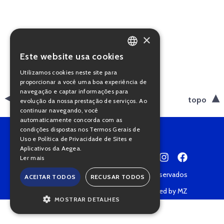
×
Este website usa cookies
PORTUGUESE
Utilizamos cookies neste site para
ENGLISH
proporcionar a você uma boa experiência de
navegação e captar informações para
voltar
topo
evolução da nossa prestação de serviços. Ao
continuar navegando, você
automaticamente concorda com as
condições dispostas nos Termos Gerais de
Uso e Política de Privacidade de Sites e
Aplicativos da Aegea.
Ler mais
Copyright © 2022 • Todos os direitos reservados
ACEITAR TODOS
RECUSAR TODOS
Política de Privacidade
Powered by MZ
MOSTRAR DETALHES