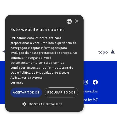
×
Este website usa cookies
PORTUGUESE
Utilizamos cookies neste site para
ENGLISH
proporcionar a você uma boa experiência de
navegação e captar informações para
voltar
topo
evolução da nossa prestação de serviços. Ao
continuar navegando, você
automaticamente concorda com as
condições dispostas nos Termos Gerais de
Uso e Política de Privacidade de Sites e
Aplicativos da Aegea.
Ler mais
Copyright © 2022 • Todos os direitos reservados
ACEITAR TODOS
RECUSAR TODOS
Política de Privacidade
Powered by MZ
MOSTRAR DETALHES