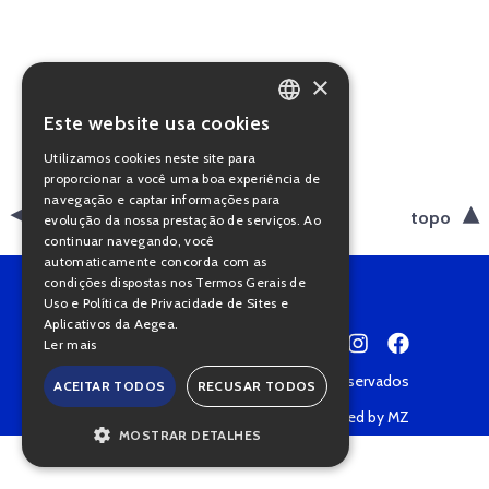
×
Este website usa cookies
PORTUGUESE
Utilizamos cookies neste site para
ENGLISH
proporcionar a você uma boa experiência de
navegação e captar informações para
voltar
topo
evolução da nossa prestação de serviços. Ao
continuar navegando, você
automaticamente concorda com as
condições dispostas nos Termos Gerais de
Uso e Política de Privacidade de Sites e
Aplicativos da Aegea.
Ler mais
Copyright © 2022 • Todos os direitos reservados
ACEITAR TODOS
RECUSAR TODOS
Política de Privacidade
Powered by MZ
MOSTRAR DETALHES