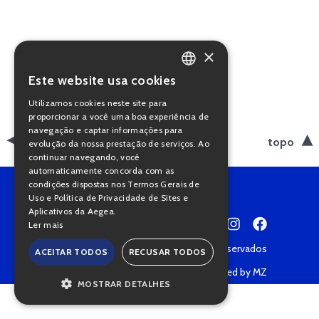
×
Este website usa cookies
PORTUGUESE
Utilizamos cookies neste site para
ENGLISH
proporcionar a você uma boa experiência de
navegação e captar informações para
voltar
topo
evolução da nossa prestação de serviços. Ao
continuar navegando, você
automaticamente concorda com as
condições dispostas nos Termos Gerais de
Uso e Política de Privacidade de Sites e
Aplicativos da Aegea.
Ler mais
Copyright © 2022 • Todos os direitos reservados
ACEITAR TODOS
RECUSAR TODOS
Política de Privacidade
Powered by MZ
MOSTRAR DETALHES