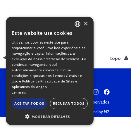
×
Este website usa cookies
PORTUGUESE
Utilizamos cookies neste site para
ENGLISH
proporcionar a você uma boa experiência de
navegação e captar informações para
voltar
topo
evolução da nossa prestação de serviços. Ao
continuar navegando, você
automaticamente concorda com as
condições dispostas nos Termos Gerais de
Uso e Política de Privacidade de Sites e
Aplicativos da Aegea.
Ler mais
Copyright © 2022 • Todos os direitos reservados
ACEITAR TODOS
RECUSAR TODOS
Política de Privacidade
Powered by MZ
MOSTRAR DETALHES