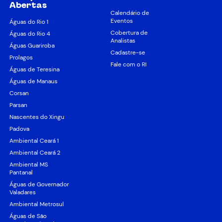
Abertas
Calendário de
Eventos
Águas do Rio 1
Cobertura de
Águas do Rio 4
Analistas
Águas Guariroba
Cadastre-se
Prolagos
Fale com o RI
Águas de Teresina
Águas de Manaus
Corsan
Parsan
Nascentes do Xingu
Padova
Ambiental Ceará 1
Ambiental Ceará 2
Ambiental MS
Pantanal
Águas de Governador
Valadares
Ambiental Metrosul
Águas de São