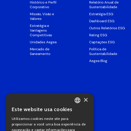
Histórico e Perfil
Relatório Anual de
Corporativo
Sustentabilidade
Missão, Visão e
Estratégia ESG
Valores
Dashboard ESG
Estratégia e
Outros Relatórios ESG
Vantagens
Competitivas
Rating ESG
Unidades Aegea
Captações ESG
Mercado de
Política de
Saneamento
Sustentabilidade
Aegea Blog
×
Este website usa cookies
PORTUGUESE
Utilizamos cookies neste site para
ENGLISH
proporcionar a você uma boa experiência de
navegação e captar informações para