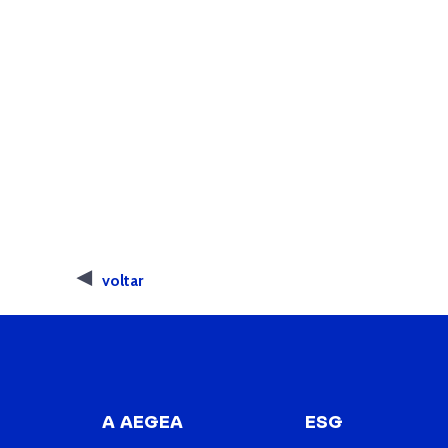
voltar
A AEGEA
ESG