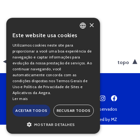
×
Este website usa cookies
PORTUGUESE
Utilizamos cookies neste site para
ENGLISH
proporcionar a você uma boa experiência de
navegação e captar informações para
voltar
topo
evolução da nossa prestação de serviços. Ao
continuar navegando, você
automaticamente concorda com as
condições dispostas nos Termos Gerais de
Uso e Política de Privacidade de Sites e
Aplicativos da Aegea.
Ler mais
Copyright © 2022 • Todos os direitos reservados
ACEITAR TODOS
RECUSAR TODOS
Política de Privacidade
Powered by MZ
MOSTRAR DETALHES