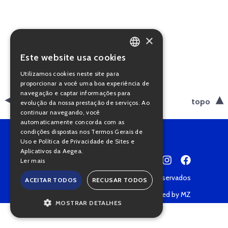
×
Este website usa cookies
PORTUGUESE
Utilizamos cookies neste site para
ENGLISH
proporcionar a você uma boa experiência de
navegação e captar informações para
voltar
topo
evolução da nossa prestação de serviços. Ao
continuar navegando, você
automaticamente concorda com as
condições dispostas nos Termos Gerais de
Uso e Política de Privacidade de Sites e
Aplicativos da Aegea.
Ler mais
Copyright © 2022 • Todos os direitos reservados
ACEITAR TODOS
RECUSAR TODOS
Política de Privacidade
Powered by MZ
MOSTRAR DETALHES