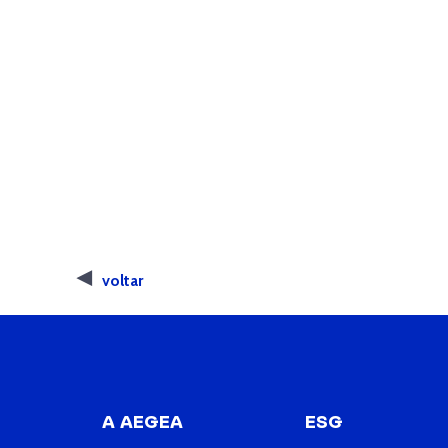
voltar
A AEGEA
ESG