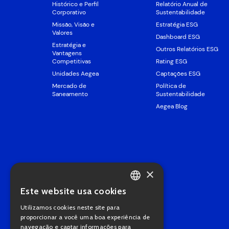
Histórico e Perfil
Relatório Anual de
Corporativo
Sustentabilidade
Missão, Visão e
Estratégia ESG
Valores
Dashboard ESG
Estratégia e
Outros Relatórios ESG
Vantagens
Competitivas
Rating ESG
Unidades Aegea
Captações ESG
Mercado de
Política de
Saneamento
Sustentabilidade
Aegea Blog
×
Este website usa cookies
PORTUGUESE
Utilizamos cookies neste site para
ENGLISH
proporcionar a você uma boa experiência de
navegação e captar informações para