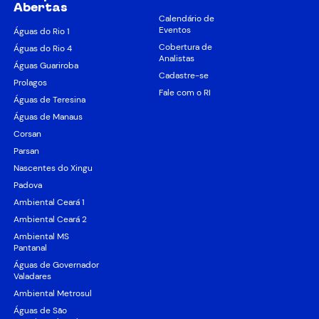
Abertas
Calendário de
Eventos
Águas do Rio 1
Cobertura de
Águas do Rio 4
Analistas
Águas Guariroba
Cadastre-se
Prolagos
Fale com o RI
Águas de Teresina
Águas de Manaus
Corsan
Parsan
Nascentes do Xingu
Padova
Ambiental Ceará 1
Ambiental Ceará 2
Ambiental MS
Pantanal
Águas de Governador
Valadares
Ambiental Metrosul
Águas de São