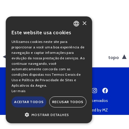
×
Este website usa cookies
PORTUGUESE
Utilizamos cookies neste site para
ENGLISH
proporcionar a você uma boa experiência de
navegação e captar informações para
voltar
topo
evolução da nossa prestação de serviços. Ao
continuar navegando, você
automaticamente concorda com as
condições dispostas nos Termos Gerais de
Uso e Política de Privacidade de Sites e
Aplicativos da Aegea.
Ler mais
Copyright © 2022 • Todos os direitos reservados
ACEITAR TODOS
RECUSAR TODOS
Política de Privacidade
Powered by MZ
MOSTRAR DETALHES