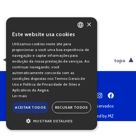
×
Este website usa cookies
PORTUGUESE
Utilizamos cookies neste site para
ENGLISH
proporcionar a você uma boa experiência de
navegação e captar informações para
voltar
topo
evolução da nossa prestação de serviços. Ao
continuar navegando, você
automaticamente concorda com as
condições dispostas nos Termos Gerais de
Uso e Política de Privacidade de Sites e
Aplicativos da Aegea.
Ler mais
Copyright © 2022 • Todos os direitos reservados
ACEITAR TODOS
RECUSAR TODOS
Política de Privacidade
Powered by MZ
MOSTRAR DETALHES