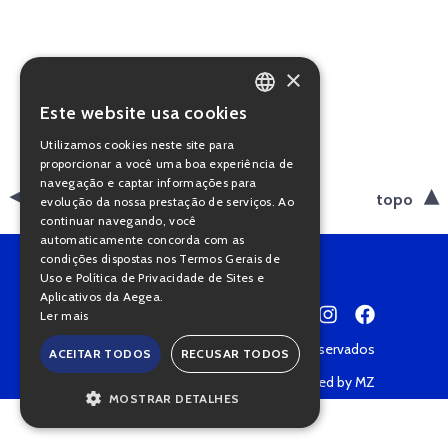
×
Este website usa cookies
PORTUGUESE
Utilizamos cookies neste site para
ENGLISH
proporcionar a você uma boa experiência de
navegação e captar informações para
voltar
topo
evolução da nossa prestação de serviços. Ao
continuar navegando, você
automaticamente concorda com as
condições dispostas nos Termos Gerais de
Uso e Política de Privacidade de Sites e
Aplicativos da Aegea.
Ler mais
Copyright © 2022 • Todos os direitos reservados
ACEITAR TODOS
RECUSAR TODOS
Política de Privacidade
Powered by MZ
MOSTRAR DETALHES