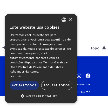
×
Este website usa cookies
PORTUGUESE
Utilizamos cookies neste site para
ENGLISH
proporcionar a você uma boa experiência de
navegação e captar informações para
voltar
topo
evolução da nossa prestação de serviços. Ao
continuar navegando, você
automaticamente concorda com as
condições dispostas nos Termos Gerais de
Uso e Política de Privacidade de Sites e
Aplicativos da Aegea.
Ler mais
Copyright © 2022 • Todos os direitos reservados
ACEITAR TODOS
RECUSAR TODOS
Política de Privacidade
Powered by MZ
MOSTRAR DETALHES