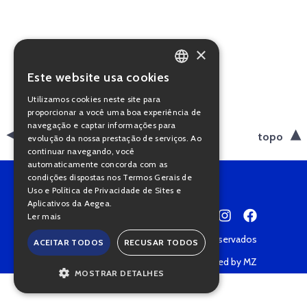
×
Este website usa cookies
PORTUGUESE
Utilizamos cookies neste site para
ENGLISH
proporcionar a você uma boa experiência de
navegação e captar informações para
voltar
topo
evolução da nossa prestação de serviços. Ao
continuar navegando, você
automaticamente concorda com as
condições dispostas nos Termos Gerais de
Uso e Política de Privacidade de Sites e
Aplicativos da Aegea.
Ler mais
Copyright © 2022 • Todos os direitos reservados
ACEITAR TODOS
RECUSAR TODOS
Política de Privacidade
Powered by MZ
MOSTRAR DETALHES