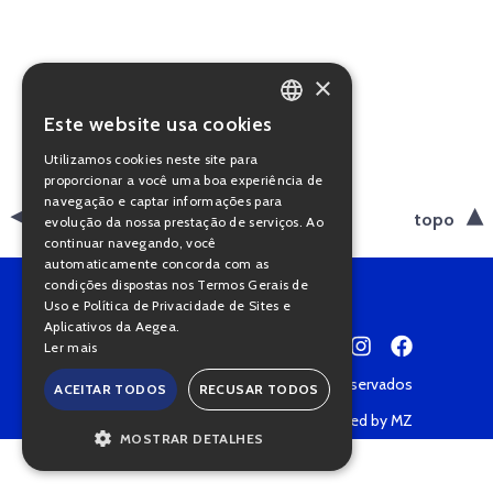
×
Este website usa cookies
PORTUGUESE
Utilizamos cookies neste site para
ENGLISH
proporcionar a você uma boa experiência de
navegação e captar informações para
voltar
topo
evolução da nossa prestação de serviços. Ao
continuar navegando, você
automaticamente concorda com as
condições dispostas nos Termos Gerais de
Uso e Política de Privacidade de Sites e
Aplicativos da Aegea.
Ler mais
Copyright © 2022 • Todos os direitos reservados
ACEITAR TODOS
RECUSAR TODOS
Política de Privacidade
Powered by MZ
MOSTRAR DETALHES