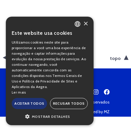
×
Este website usa cookies
PORTUGUESE
Utilizamos cookies neste site para
ENGLISH
proporcionar a você uma boa experiência de
navegação e captar informações para
voltar
topo
evolução da nossa prestação de serviços. Ao
continuar navegando, você
automaticamente concorda com as
condições dispostas nos Termos Gerais de
Uso e Política de Privacidade de Sites e
Aplicativos da Aegea.
Ler mais
Copyright © 2022 • Todos os direitos reservados
ACEITAR TODOS
RECUSAR TODOS
Política de Privacidade
Powered by MZ
MOSTRAR DETALHES