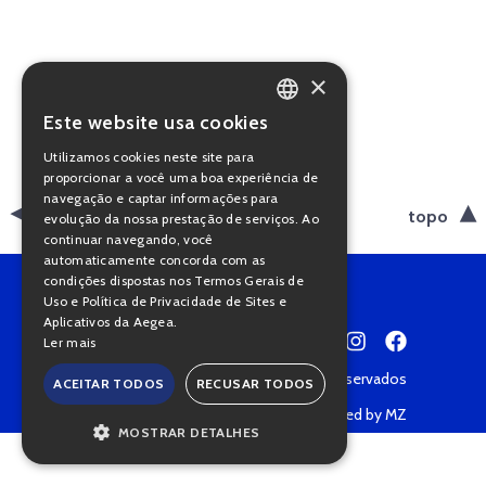
×
Este website usa cookies
PORTUGUESE
Utilizamos cookies neste site para
ENGLISH
proporcionar a você uma boa experiência de
navegação e captar informações para
voltar
topo
evolução da nossa prestação de serviços. Ao
continuar navegando, você
automaticamente concorda com as
condições dispostas nos Termos Gerais de
Uso e Política de Privacidade de Sites e
Aplicativos da Aegea.
Ler mais
Copyright © 2022 • Todos os direitos reservados
ACEITAR TODOS
RECUSAR TODOS
Política de Privacidade
Powered by MZ
MOSTRAR DETALHES