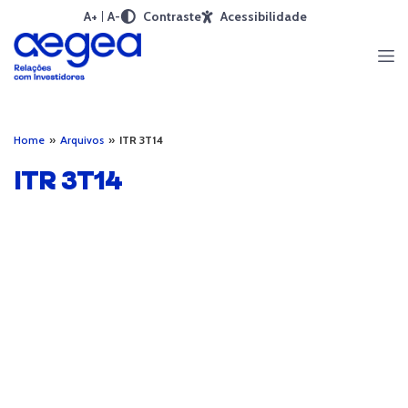
A+
A-
Contraste
Acessibilidade
Home
»
Arquivos
»
ITR 3T14
ITR 3T14