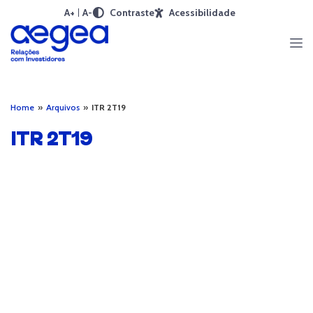
A+
A-
Contraste
Acessibilidade
Home
»
Arquivos
»
ITR 2T19
ITR 2T19