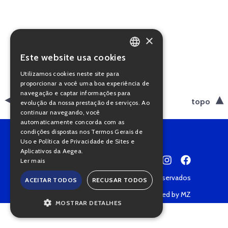
×
Este website usa cookies
PORTUGUESE
Utilizamos cookies neste site para
ENGLISH
proporcionar a você uma boa experiência de
navegação e captar informações para
voltar
topo
evolução da nossa prestação de serviços. Ao
continuar navegando, você
automaticamente concorda com as
condições dispostas nos Termos Gerais de
Uso e Política de Privacidade de Sites e
Aplicativos da Aegea.
Ler mais
Copyright © 2022 • Todos os direitos reservados
ACEITAR TODOS
RECUSAR TODOS
Política de Privacidade
Powered by MZ
MOSTRAR DETALHES