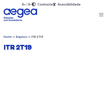
A+
A-
Contraste
Acessibilidade
Home
»
Arquivos
»
ITR 2T19
ITR 2T19