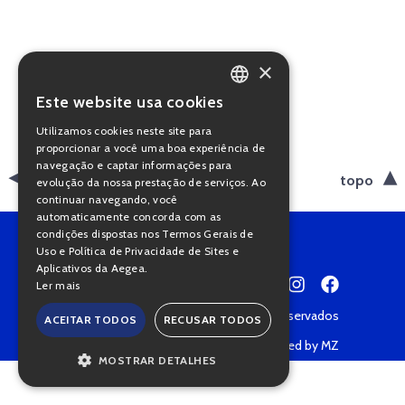
×
Este website usa cookies
PORTUGUESE
Utilizamos cookies neste site para
ENGLISH
proporcionar a você uma boa experiência de
navegação e captar informações para
voltar
topo
evolução da nossa prestação de serviços. Ao
continuar navegando, você
automaticamente concorda com as
condições dispostas nos Termos Gerais de
Uso e Política de Privacidade de Sites e
Aplicativos da Aegea.
Ler mais
Copyright © 2022 • Todos os direitos reservados
ACEITAR TODOS
RECUSAR TODOS
Política de Privacidade
Powered by MZ
MOSTRAR DETALHES