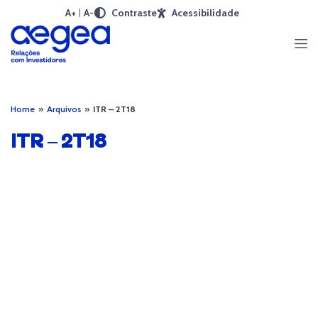
A+
A-
Contraste
Acessibilidade
Home
»
Arquivos
»
ITR – 2T18
ITR – 2T18