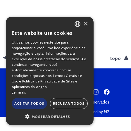
×
Este website usa cookies
PORTUGUESE
Utilizamos cookies neste site para
ENGLISH
proporcionar a você uma boa experiência de
navegação e captar informações para
voltar
topo
evolução da nossa prestação de serviços. Ao
continuar navegando, você
automaticamente concorda com as
condições dispostas nos Termos Gerais de
Uso e Política de Privacidade de Sites e
Aplicativos da Aegea.
Ler mais
Copyright © 2022 • Todos os direitos reservados
ACEITAR TODOS
RECUSAR TODOS
Política de Privacidade
Powered by MZ
MOSTRAR DETALHES