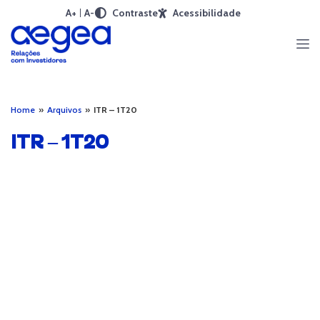
A+
A-
Contraste
Acessibilidade
Home
»
Arquivos
»
ITR – 1T20
ITR – 1T20