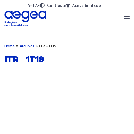
A+
A-
Contraste
Acessibilidade
Home
»
Arquivos
»
ITR – 1T19
ITR – 1T19