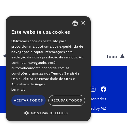
×
Este website usa cookies
PORTUGUESE
Utilizamos cookies neste site para
ENGLISH
proporcionar a você uma boa experiência de
navegação e captar informações para
voltar
topo
evolução da nossa prestação de serviços. Ao
continuar navegando, você
automaticamente concorda com as
condições dispostas nos Termos Gerais de
Uso e Política de Privacidade de Sites e
Aplicativos da Aegea.
Ler mais
Copyright © 2022 • Todos os direitos reservados
ACEITAR TODOS
RECUSAR TODOS
Política de Privacidade
Powered by MZ
MOSTRAR DETALHES