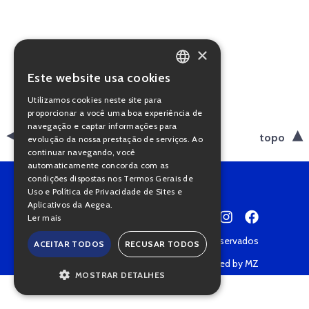
×
Este website usa cookies
PORTUGUESE
Utilizamos cookies neste site para
ENGLISH
proporcionar a você uma boa experiência de
navegação e captar informações para
voltar
topo
evolução da nossa prestação de serviços. Ao
continuar navegando, você
automaticamente concorda com as
condições dispostas nos Termos Gerais de
Uso e Política de Privacidade de Sites e
Aplicativos da Aegea.
Ler mais
Copyright © 2022 • Todos os direitos reservados
ACEITAR TODOS
RECUSAR TODOS
Política de Privacidade
Powered by MZ
MOSTRAR DETALHES