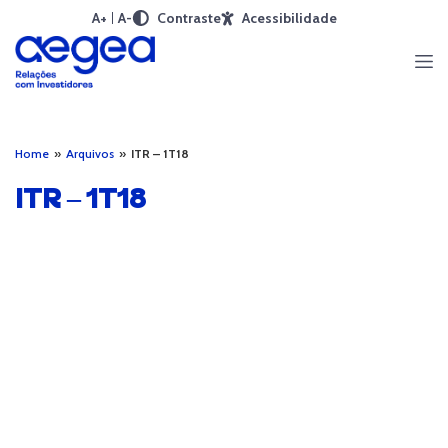
A+
A-
Contraste
Acessibilidade
Home
»
Arquivos
»
ITR – 1T18
ITR – 1T18