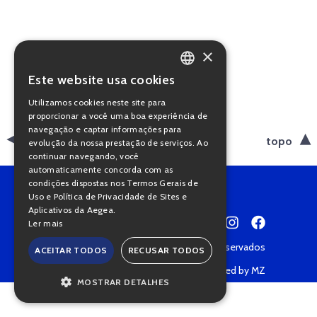
×
Este website usa cookies
PORTUGUESE
Utilizamos cookies neste site para
ENGLISH
proporcionar a você uma boa experiência de
navegação e captar informações para
voltar
topo
evolução da nossa prestação de serviços. Ao
continuar navegando, você
automaticamente concorda com as
condições dispostas nos Termos Gerais de
Uso e Política de Privacidade de Sites e
Aplicativos da Aegea.
Ler mais
Copyright © 2022 • Todos os direitos reservados
ACEITAR TODOS
RECUSAR TODOS
Política de Privacidade
Powered by MZ
MOSTRAR DETALHES