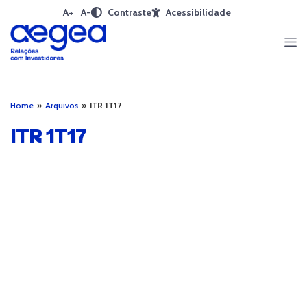
A+
A-
Contraste
Acessibilidade
Home
»
Arquivos
»
ITR 1T17
ITR 1T17