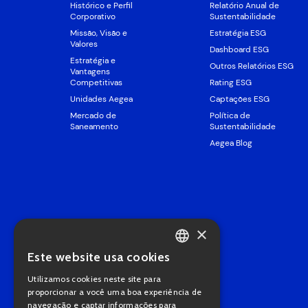
Histórico e Perfil
Relatório Anual de
Corporativo
Sustentabilidade
Missão, Visão e
Estratégia ESG
Valores
Dashboard ESG
Estratégia e
Outros Relatórios ESG
Vantagens
Competitivas
Rating ESG
Unidades Aegea
Captações ESG
Mercado de
Política de
Saneamento
Sustentabilidade
Aegea Blog
×
Este website usa cookies
PORTUGUESE
Utilizamos cookies neste site para
ENGLISH
proporcionar a você uma boa experiência de
navegação e captar informações para