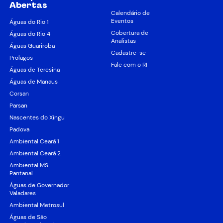
Abertas
Calendário de
Eventos
Águas do Rio 1
Cobertura de
Águas do Rio 4
Analistas
Águas Guariroba
Cadastre-se
Prolagos
Fale com o RI
Águas de Teresina
Águas de Manaus
Corsan
Parsan
Nascentes do Xingu
Padova
Ambiental Ceará 1
Ambiental Ceará 2
Ambiental MS
Pantanal
Águas de Governador
Valadares
Ambiental Metrosul
Águas de São