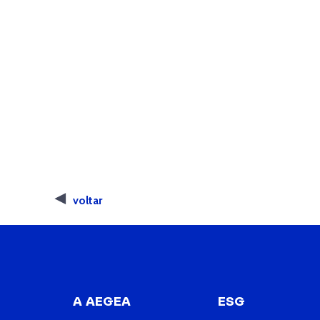
voltar
A AEGEA
ESG