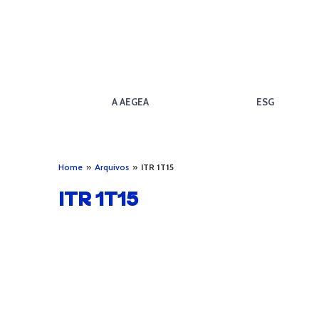
A AEGEA
ESG
Home
»
Arquivos
»
ITR 1T15
ITR 1T15