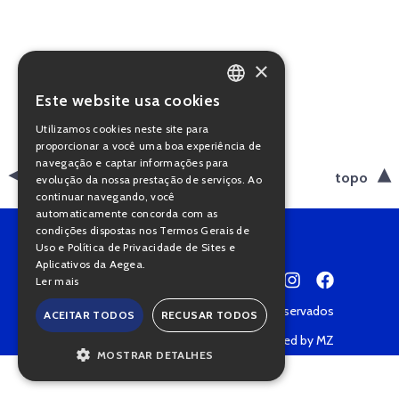
×
Este website usa cookies
PORTUGUESE
Utilizamos cookies neste site para
ENGLISH
proporcionar a você uma boa experiência de
navegação e captar informações para
voltar
topo
evolução da nossa prestação de serviços. Ao
continuar navegando, você
automaticamente concorda com as
condições dispostas nos Termos Gerais de
Uso e Política de Privacidade de Sites e
Aplicativos da Aegea.
Ler mais
Copyright © 2022 • Todos os direitos reservados
ACEITAR TODOS
RECUSAR TODOS
Política de Privacidade
Powered by MZ
MOSTRAR DETALHES