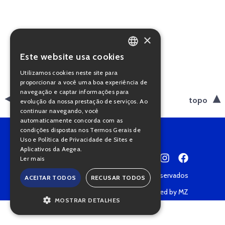
×
Este website usa cookies
PORTUGUESE
Utilizamos cookies neste site para
ENGLISH
proporcionar a você uma boa experiência de
navegação e captar informações para
voltar
topo
evolução da nossa prestação de serviços. Ao
continuar navegando, você
automaticamente concorda com as
condições dispostas nos Termos Gerais de
Uso e Política de Privacidade de Sites e
Aplicativos da Aegea.
Ler mais
Copyright © 2022 • Todos os direitos reservados
ACEITAR TODOS
RECUSAR TODOS
Política de Privacidade
Powered by MZ
MOSTRAR DETALHES