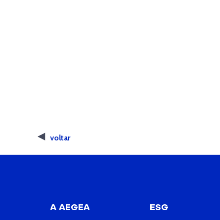
voltar
A AEGEA
ESG