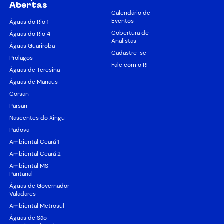
Abertas
Calendário de
Eventos
Águas do Rio 1
Cobertura de
Águas do Rio 4
Analistas
Águas Guariroba
Cadastre-se
Prolagos
Fale com o RI
Águas de Teresina
Águas de Manaus
Corsan
Parsan
Nascentes do Xingu
Padova
Ambiental Ceará 1
Ambiental Ceará 2
Ambiental MS
Pantanal
Águas de Governador
Valadares
Ambiental Metrosul
Águas de São