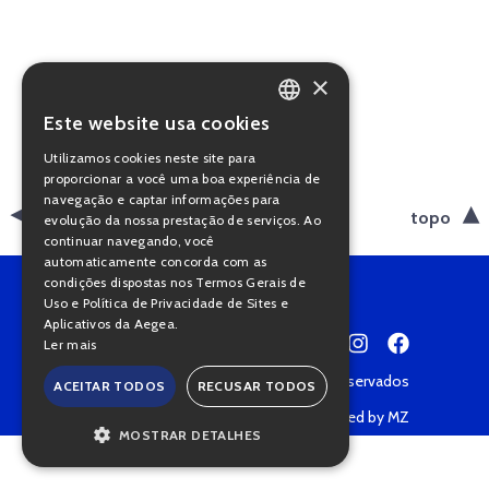
×
Este website usa cookies
PORTUGUESE
Utilizamos cookies neste site para
ENGLISH
proporcionar a você uma boa experiência de
navegação e captar informações para
voltar
topo
evolução da nossa prestação de serviços. Ao
continuar navegando, você
automaticamente concorda com as
condições dispostas nos Termos Gerais de
Uso e Política de Privacidade de Sites e
Aplicativos da Aegea.
Ler mais
Copyright © 2022 • Todos os direitos reservados
ACEITAR TODOS
RECUSAR TODOS
Política de Privacidade
Powered by MZ
MOSTRAR DETALHES