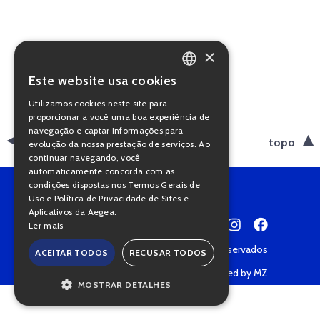
×
Este website usa cookies
PORTUGUESE
Utilizamos cookies neste site para
ENGLISH
proporcionar a você uma boa experiência de
navegação e captar informações para
voltar
topo
evolução da nossa prestação de serviços. Ao
continuar navegando, você
automaticamente concorda com as
condições dispostas nos Termos Gerais de
Uso e Política de Privacidade de Sites e
Aplicativos da Aegea.
Ler mais
Copyright © 2022 • Todos os direitos reservados
ACEITAR TODOS
RECUSAR TODOS
Política de Privacidade
Powered by MZ
MOSTRAR DETALHES