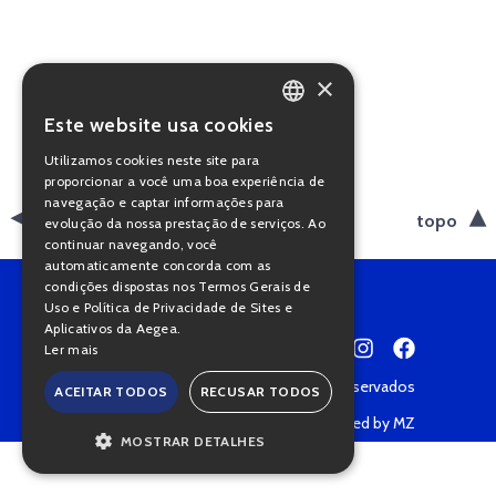
×
Este website usa cookies
PORTUGUESE
Utilizamos cookies neste site para
ENGLISH
proporcionar a você uma boa experiência de
navegação e captar informações para
voltar
topo
evolução da nossa prestação de serviços. Ao
continuar navegando, você
automaticamente concorda com as
condições dispostas nos Termos Gerais de
Uso e Política de Privacidade de Sites e
Aplicativos da Aegea.
Ler mais
Copyright © 2022 • Todos os direitos reservados
ACEITAR TODOS
RECUSAR TODOS
Política de Privacidade
Powered by MZ
MOSTRAR DETALHES