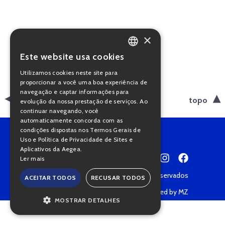
×
Este website usa cookies
PORTUGUESE
Utilizamos cookies neste site para
ENGLISH
proporcionar a você uma boa experiência de
navegação e captar informações para
voltar
topo
evolução da nossa prestação de serviços. Ao
continuar navegando, você
automaticamente concorda com as
condições dispostas nos Termos Gerais de
Uso e Política de Privacidade de Sites e
Aplicativos da Aegea.
Ler mais
Copyright © 2022 • Todos os direitos reservados
ACEITAR TODOS
RECUSAR TODOS
Política de Privacidade
Powered by MZ
MOSTRAR DETALHES