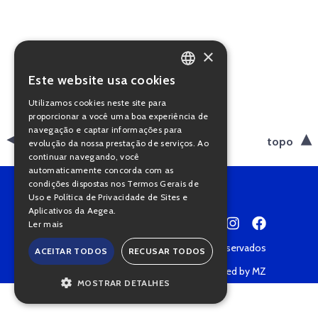
×
Este website usa cookies
PORTUGUESE
Utilizamos cookies neste site para
ENGLISH
proporcionar a você uma boa experiência de
navegação e captar informações para
voltar
topo
evolução da nossa prestação de serviços. Ao
continuar navegando, você
automaticamente concorda com as
condições dispostas nos Termos Gerais de
Uso e Política de Privacidade de Sites e
Aplicativos da Aegea.
Ler mais
Copyright © 2022 • Todos os direitos reservados
ACEITAR TODOS
RECUSAR TODOS
Política de Privacidade
Powered by MZ
MOSTRAR DETALHES