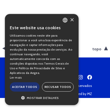
×
Este website usa cookies
PORTUGUESE
Utilizamos cookies neste site para
ENGLISH
proporcionar a você uma boa experiência de
navegação e captar informações para
voltar
topo
evolução da nossa prestação de serviços. Ao
continuar navegando, você
automaticamente concorda com as
condições dispostas nos Termos Gerais de
Uso e Política de Privacidade de Sites e
Aplicativos da Aegea.
Ler mais
Copyright © 2022 • Todos os direitos reservados
ACEITAR TODOS
RECUSAR TODOS
Política de Privacidade
Powered by MZ
MOSTRAR DETALHES