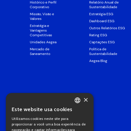
Histórico e Perfil
Relatório Anual de
Corporativo
Sustentabilidade
Missão, Visão e
Estratégia ESG
Valores
Dashboard ESG
Estratégia e
Outros Relatórios ESG
Vantagens
Competitivas
Rating ESG
Unidades Aegea
Captações ESG
Mercado de
Política de
Saneamento
Sustentabilidade
Aegea Blog
×
Este website usa cookies
PORTUGUESE
Utilizamos cookies neste site para
ENGLISH
proporcionar a você uma boa experiência de
navegação e captar informações para