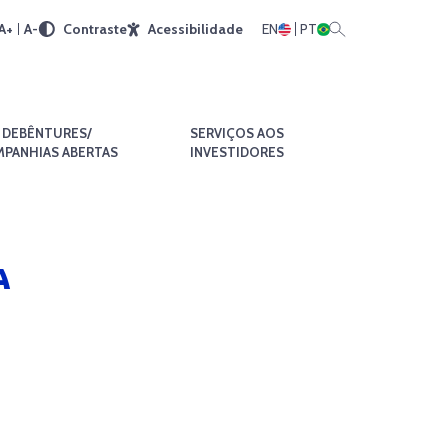
A+
A-
Contraste
Acessibilidade
EN
PT
DEBÊNTURES/
SERVIÇOS AOS
PANHIAS ABERTAS
INVESTIDORES
A