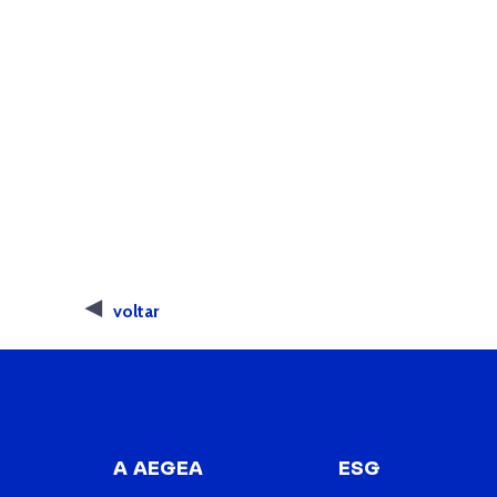
voltar
A AEGEA
ESG