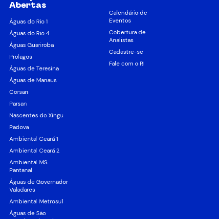
Abertas
Calendário de
Eventos
Águas do Rio 1
Cobertura de
Águas do Rio 4
Analistas
Águas Guariroba
Cadastre-se
Prolagos
Fale com o RI
Águas de Teresina
Águas de Manaus
Corsan
Parsan
Nascentes do Xingu
Padova
Ambiental Ceará 1
Ambiental Ceará 2
Ambiental MS
Pantanal
Águas de Governador
Valadares
Ambiental Metrosul
Águas de São