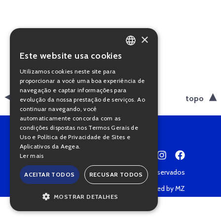
×
Este website usa cookies
PORTUGUESE
Utilizamos cookies neste site para
ENGLISH
proporcionar a você uma boa experiência de
navegação e captar informações para
voltar
topo
evolução da nossa prestação de serviços. Ao
continuar navegando, você
automaticamente concorda com as
condições dispostas nos Termos Gerais de
Uso e Política de Privacidade de Sites e
Aplicativos da Aegea.
Ler mais
Copyright © 2022 • Todos os direitos reservados
ACEITAR TODOS
RECUSAR TODOS
Política de Privacidade
Powered by MZ
MOSTRAR DETALHES