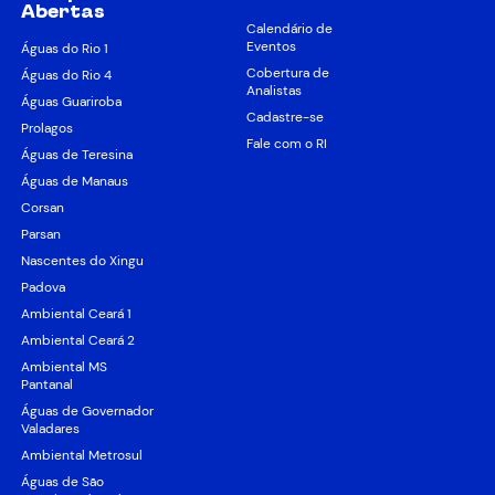
Abertas
Calendário de
Eventos
Águas do Rio 1
Cobertura de
Águas do Rio 4
Analistas
Águas Guariroba
Cadastre-se
Prolagos
Fale com o RI
Águas de Teresina
Águas de Manaus
Corsan
Parsan
Nascentes do Xingu
Padova
Ambiental Ceará 1
Ambiental Ceará 2
Ambiental MS
Pantanal
Águas de Governador
Valadares
Ambiental Metrosul
Águas de São