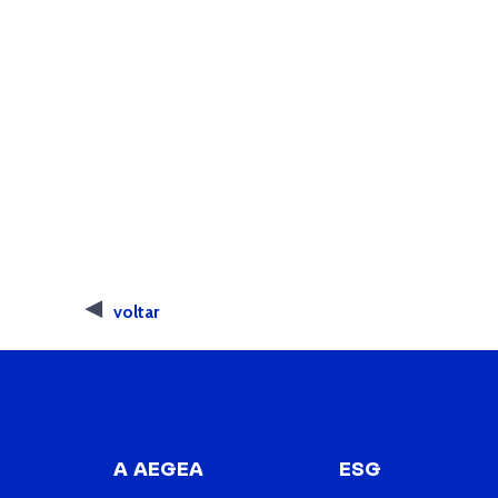
voltar
A AEGEA
ESG