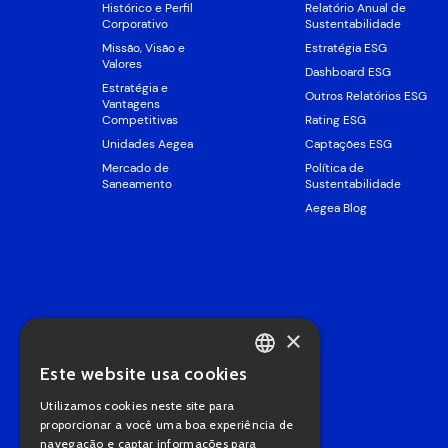
Histórico e Perfil
Relatório Anual de
Corporativo
Sustentabilidade
Missão, Visão e
Estratégia ESG
Valores
Dashboard ESG
Estratégia e
Outros Relatórios ESG
Vantagens
Competitivas
Rating ESG
Unidades Aegea
Captações ESG
Mercado de
Política de
Saneamento
Sustentabilidade
Aegea Blog
×
Este website usa cookies
PORTUGUESE
Utilizamos cookies neste site para
ENGLISH
proporcionar a você uma boa experiência de
navegação e captar informações para