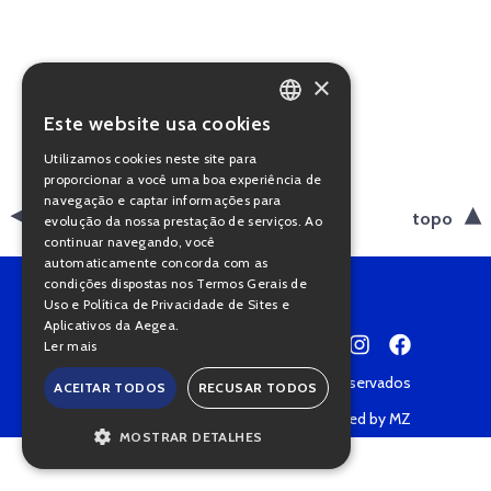
×
Este website usa cookies
PORTUGUESE
Utilizamos cookies neste site para
ENGLISH
proporcionar a você uma boa experiência de
navegação e captar informações para
voltar
topo
evolução da nossa prestação de serviços. Ao
continuar navegando, você
automaticamente concorda com as
condições dispostas nos Termos Gerais de
Uso e Política de Privacidade de Sites e
Aplicativos da Aegea.
Ler mais
Copyright © 2022 • Todos os direitos reservados
ACEITAR TODOS
RECUSAR TODOS
Política de Privacidade
Powered by MZ
MOSTRAR DETALHES