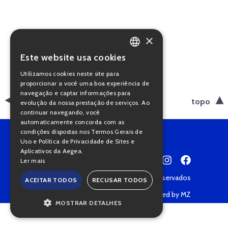
×
Este website usa cookies
PORTUGUESE
Utilizamos cookies neste site para
ENGLISH
proporcionar a você uma boa experiência de
navegação e captar informações para
voltar
topo
evolução da nossa prestação de serviços. Ao
continuar navegando, você
automaticamente concorda com as
condições dispostas nos Termos Gerais de
Uso e Política de Privacidade de Sites e
Aplicativos da Aegea.
Ler mais
Copyright © 2022 • Todos os direitos reservados
ACEITAR TODOS
RECUSAR TODOS
Política de Privacidade
Powered by MZ
MOSTRAR DETALHES