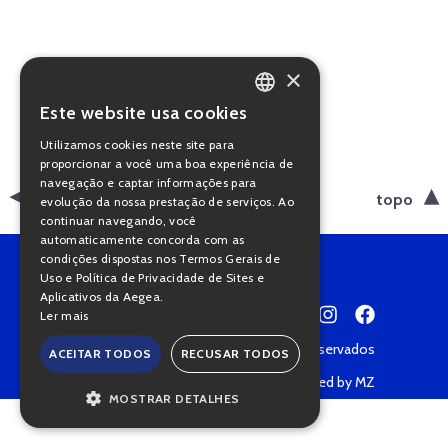
×
Este website usa cookies
PORTUGUESE
Utilizamos cookies neste site para
ENGLISH
proporcionar a você uma boa experiência de
navegação e captar informações para
voltar
topo
evolução da nossa prestação de serviços. Ao
continuar navegando, você
automaticamente concorda com as
condições dispostas nos Termos Gerais de
Uso e Política de Privacidade de Sites e
Aplicativos da Aegea.
Ler mais
Copyright © 2022 • Todos os direitos reservados
ACEITAR TODOS
RECUSAR TODOS
Política de Privacidade
Powered by MZ
MOSTRAR DETALHES