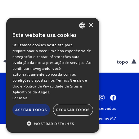
×
Este website usa cookies
PORTUGUESE
Utilizamos cookies neste site para
ENGLISH
proporcionar a você uma boa experiência de
navegação e captar informações para
voltar
topo
evolução da nossa prestação de serviços. Ao
continuar navegando, você
automaticamente concorda com as
condições dispostas nos Termos Gerais de
Uso e Política de Privacidade de Sites e
Aplicativos da Aegea.
Ler mais
Copyright © 2022 • Todos os direitos reservados
ACEITAR TODOS
RECUSAR TODOS
Política de Privacidade
Powered by MZ
MOSTRAR DETALHES