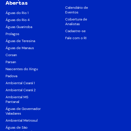
Abertas
Calendário de
Eventos
Águas do Rio 1
Cobertura de
Águas do Rio 4
Analistas
Águas Guariroba
Cadastre-se
Prolagos
Fale com o RI
Águas de Teresina
Águas de Manaus
Corsan
Parsan
Nascentes do Xingu
Padova
Ambiental Ceará 1
Ambiental Ceará 2
Ambiental MS
Pantanal
Águas de Governador
Valadares
Ambiental Metrosul
Águas de São