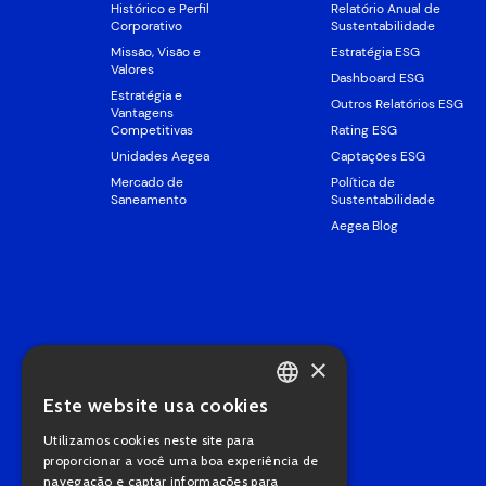
Histórico e Perfil
Relatório Anual de
Corporativo
Sustentabilidade
Missão, Visão e
Estratégia ESG
Valores
Dashboard ESG
Estratégia e
Outros Relatórios ESG
Vantagens
Competitivas
Rating ESG
Unidades Aegea
Captações ESG
Mercado de
Política de
Saneamento
Sustentabilidade
Aegea Blog
×
Este website usa cookies
PORTUGUESE
Utilizamos cookies neste site para
ENGLISH
proporcionar a você uma boa experiência de
navegação e captar informações para