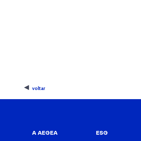
voltar
A AEGEA
ESG