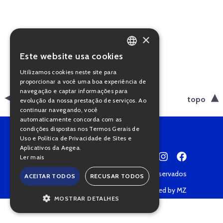
×
Este website usa cookies
PORTUGUESE
Utilizamos cookies neste site para
ENGLISH
proporcionar a você uma boa experiência de
navegação e captar informações para
voltar
topo
evolução da nossa prestação de serviços. Ao
continuar navegando, você
automaticamente concorda com as
condições dispostas nos Termos Gerais de
Uso e Política de Privacidade de Sites e
Aplicativos da Aegea.
Ler mais
Copyright © 2022 • Todos os direitos reservados
ACEITAR TODOS
RECUSAR TODOS
Política de Privacidade
Powered by MZ
MOSTRAR DETALHES