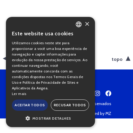
×
Este website usa cookies
PORTUGUESE
Utilizamos cookies neste site para
ENGLISH
proporcionar a você uma boa experiência de
navegação e captar informações para
voltar
topo
evolução da nossa prestação de serviços. Ao
continuar navegando, você
automaticamente concorda com as
condições dispostas nos Termos Gerais de
Uso e Política de Privacidade de Sites e
Aplicativos da Aegea.
Ler mais
Copyright © 2022 • Todos os direitos reservados
ACEITAR TODOS
RECUSAR TODOS
Política de Privacidade
Powered by MZ
MOSTRAR DETALHES