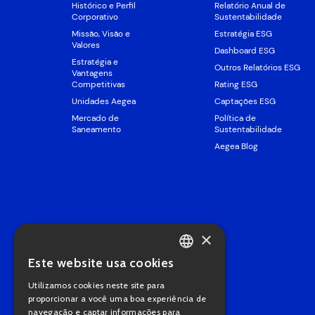
Histórico e Perfil
Relatório Anual de
Corporativo
Sustentabilidade
Missão, Visão e
Estratégia ESG
Valores
Dashboard ESG
Estratégia e
Outros Relatórios ESG
Vantagens
Competitivas
Rating ESG
Unidades Aegea
Captações ESG
Mercado de
Política de
Saneamento
Sustentabilidade
Aegea Blog
×
Este website usa cookies
PORTUGUESE
Utilizamos cookies neste site para
ENGLISH
proporcionar a você uma boa experiência de
navegação e captar informações para