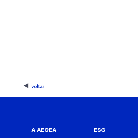
voltar
A AEGEA
ESG