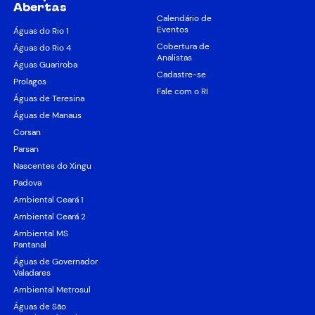
Abertas
Calendário de
Eventos
Águas do Rio 1
Cobertura de
Águas do Rio 4
Analistas
Águas Guariroba
Cadastre-se
Prolagos
Fale com o RI
Águas de Teresina
Águas de Manaus
Corsan
Parsan
Nascentes do Xingu
Padova
Ambiental Ceará 1
Ambiental Ceará 2
Ambiental MS
Pantanal
Águas de Governador
Valadares
Ambiental Metrosul
Águas de São