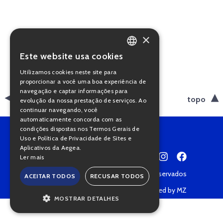
×
Este website usa cookies
PORTUGUESE
Utilizamos cookies neste site para
ENGLISH
proporcionar a você uma boa experiência de
navegação e captar informações para
voltar
topo
evolução da nossa prestação de serviços. Ao
continuar navegando, você
automaticamente concorda com as
condições dispostas nos Termos Gerais de
Uso e Política de Privacidade de Sites e
Aplicativos da Aegea.
Ler mais
Copyright © 2022 • Todos os direitos reservados
ACEITAR TODOS
RECUSAR TODOS
Política de Privacidade
Powered by MZ
MOSTRAR DETALHES