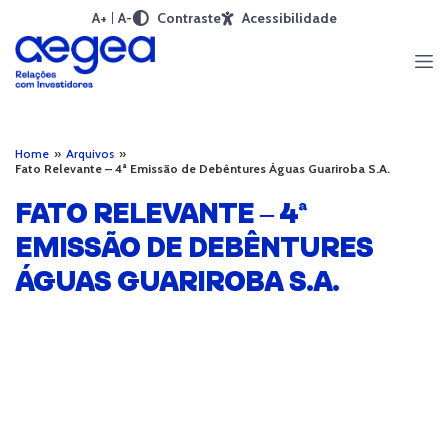
A+
A-
Contraste
Acessibilidade
Home
»
Arquivos
»
Fato Relevante – 4ª Emissão de Debêntures Águas Guariroba S.A.
FATO RELEVANTE – 4ª
EMISSÃO DE DEBÊNTURES
ÁGUAS GUARIROBA S.A.