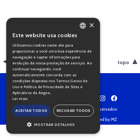
×
Este website usa cookies
PORTUGUESE
Utilizamos cookies neste site para
ENGLISH
proporcionar a você uma boa experiência de
navegação e captar informações para
voltar
topo
evolução da nossa prestação de serviços. Ao
continuar navegando, você
automaticamente concorda com as
condições dispostas nos Termos Gerais de
Uso e Política de Privacidade de Sites e
Aplicativos da Aegea.
Ler mais
Copyright © 2022 • Todos os direitos reservados
ACEITAR TODOS
RECUSAR TODOS
Política de Privacidade
Powered by MZ
MOSTRAR DETALHES